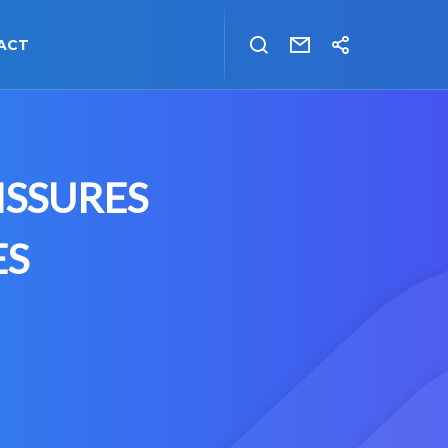
ACT
ISSURES
ES