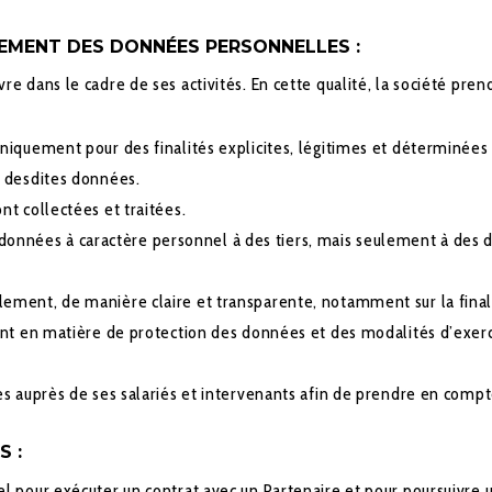
EMENT DES DONNÉES PERSONNELLES :
 dans le cadre de ses activités. En cette qualité, la société pren
niquement pour des finalités explicites, légitimes et déterminées e
e desdites données.
nt collectées et traitées.
nées à caractère personnel à des tiers, mais seulement à des dest
ment, de manière claire et transparente, notamment sur la finalit
ent en matière de protection des données et des modalités d’exercic
s auprès de ses salariés et intervenants afin de prendre en comp
S :
our exécuter un contrat avec un Partenaire et pour poursuivre un i