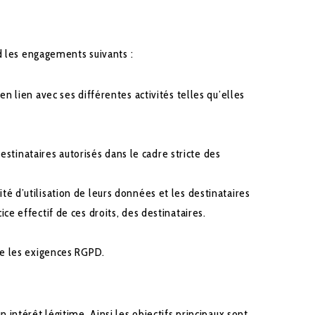
d les engagements suivants :
n lien avec ses différentes activités telles qu’elles
inataires autorisés dans le cadre stricte des
é d’utilisation de leurs données et les destinataires
e effectif de ces droits, des destinataires.
te les exigences RGPD.
ntérêt légitime. Ainsi les objectifs principaux sont