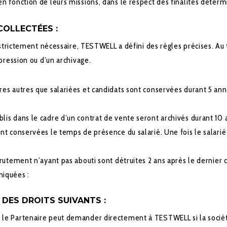
fonction de leurs missions, dans le respect des finalités déterm
COLLECTÉES :
trictement nécessaire, TESTWELL a défini des règles précises. Au te
pression ou d’un archivage.
res autres que salariées et candidats sont conservées durant 5 an
is dans le cadre d’un contrat de vente seront archivés durant 10 
t conservées le temps de présence du salarié. Une fois le salarié p
crutement n’ayant pas abouti sont détruites 2 ans après le dernier 
niquées :
DES DROITS SUIVANTS :
 le Partenaire peut demander directement à TESTWELL si la sociét